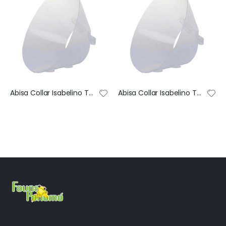
Abisa Collar Isabelino Transparente De Recuperación Ajustable #1 40X74 Cm
Abisa Collar Isabelino Transparente De Recuperación Ajustable #2 35X68 Cm