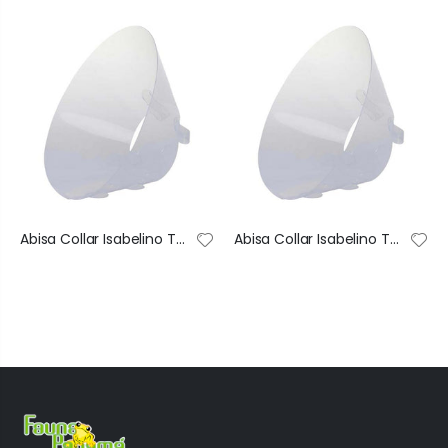
Abisa Collar Isabelino Transparente De Recuperación Ajustable #1 40X74 Cm
Abisa Collar Isabelino Transparente De Recuperación Ajustable #2 35X68 Cm