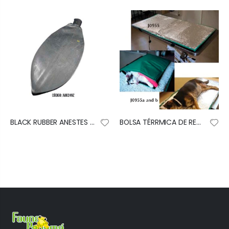
BLACK RUBBER ANESTES BAG 5 LT
BOLSA TÉRRMICA DE RECUPERACIÓN 70CM X 45CM CP JORVET PO USA